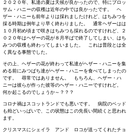
２０２０年、私達の夏は天候が良かったので、特にブロッ
サム・ハニーの収穫は近年の中では良かったです。 ヘ
ザー・ハニーも前年よりは採れましたけれど、はちみつを
採る時期は例年より早く終わりました。 通常ヘザーはは
１０月初め頃まで咲きはちみつも採れるのですけれど、２
０２０年はヘザーの花が８月半ばで終了してしまい、はち
みつの収穫も終わってしまいました。 これは普段とは全
く異なる事態でした。
その上、ヘザーの花が終わって私達がヘザー・ハニーを集
める前にみつばち達がヘザー・ハニーを食べてしまったの
です。 尋常ではありません。 もちろん、ヘザー・ハ
ニーは彼らが作った彼等のヘザー・ハニーですけれど。
何か起こるのでしょうか～？？？
コロナ禍はスコットランドでも悪いです。 病院のベッド
も殆どいっぱいで、この状態はこの先長い間続くと思われ
ます。
クリスマスにシェイラ アンド ロコが送ってくれたチョ