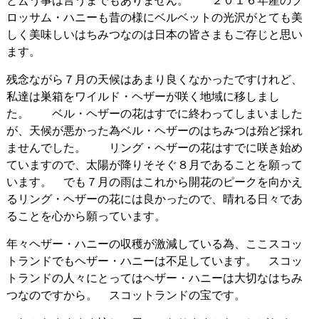
と云う事は言うまでもありません。 ２０１６年産のブ
ロッサム・ハニーも昔の様にベルベットの光沢がとても美
しく美味しいはちみつなのは日本の皆さまもご存じと思い
ます。
残念ながら７月の天候はあまり良くなかったですけれど、
私達は巣箱をワイルド・ヘザーが咲く地域に移しまし
た。 ベル・ヘザーの花はすでに終わってしまいました
が、天候が悪かった為ベル・ヘザーのはちみつは殆ど採れ
ませんでした。 リング・ヘザーの花はすでに咲き始め
ていますので、太陽が降りそそぐ８月であることを願って
います。 でも７月の雨はこれから開花のピークを向かえ
るリング・ヘザーの花には良かったので、晴れる日々であ
ることを心から願っています。
年々ヘザー・ハニーの収穫が激減している為、ここスコッ
トランドでもヘザー・ハニーは不足しています。 スコッ
トランドの人々にとってはヘザー・ハニーは大切なはちみ
つなのですから。 スコットランドの宝です。